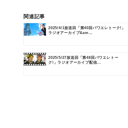
ビ
ゲ
関連記事
ー
2025/4/1放送回「第40回パワエレトーク!」
ラジオアーカイブ&am...
シ
ョ
ン
2025/5/27放送回「第48回パワエレトー
ク!」ラジオアーカイブ配信...