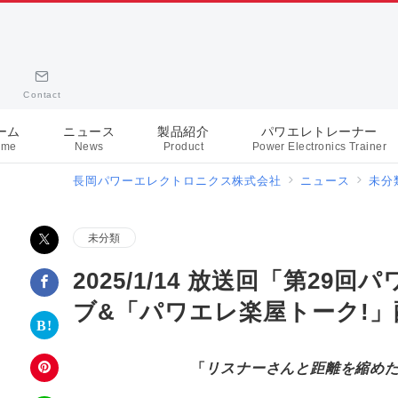
Contact
ーム
ニュース
製品紹介
パワエレトレーナー
ome
News
Product
Power Electronics Trainer
長岡パワーエレクトロニクス株式会社
ニュース
未分
未分類
2025/1/14 放送回「第2
ブ&「パワエレ楽屋トーク!」
「
リスナーさんと距離を縮めた