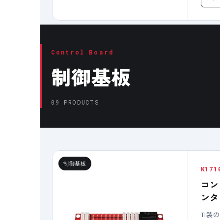
Control Board
制御基板
09 PRODUCTS
制御基板
K171
コン
ンタ
TI製