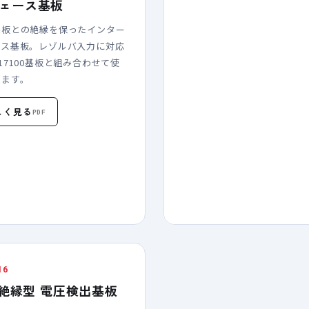
ェース基板
基板との絶縁を保ったインター
ース基板。レゾルバ入力に対応
17100基板と組み合わせて使
きます。
しく見る
PDF
16
h 絶縁型 電圧検出基板