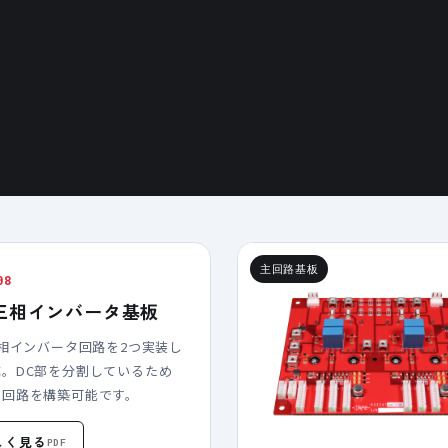
主回路基板
08
C三相インバータ基板
三相インバータ回路を2つ実装し
成。DC部を分割しているため
な回路を構築可能です。
しく見る
PDF