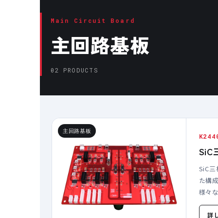
Main Circuit Board
主回路基板
02 PRODUCTS
主回路基板
K244
Si
SiC
た構
様々
詳