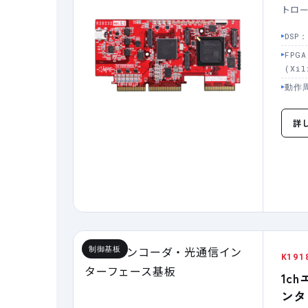
トロ
DSP：
FPGA
(Xil
動作周
詳
制御基板
K191
1c
ンタ