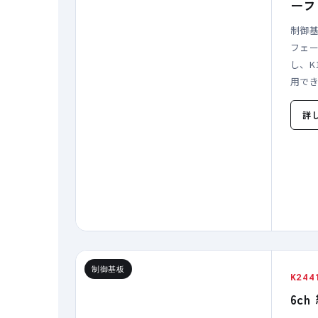
ーフ
制御
フェ
し、K
用で
詳
制御基板
K244
6c