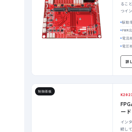
るこ
つイ
駆動電
PWM
電流検
電圧検
詳
制御基板
K202
FP
ード
インタ
続して