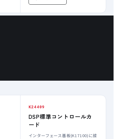
K24409
DSP標準コントロールカ
ード
インターフェース基板(K17100)に接