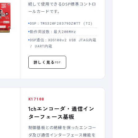
続して使用できるDSP標準コントロ
ールカードです。
DSP：TMS320F28379DZWTT (TI)
動作周波数：最大200MHz
DSP通信：XDS100v2 USB JTAG内蔵
/ UART内蔵
詳しく見る
PDF
K17108
1chエンコーダ・通信イン
ターフェース基板
制御基板との絶縁を保ったエンコー
ダ及び通信インターフェース機能を