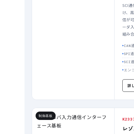
SCI
け、
信が
ーダ入
組み
CAN
SPI
SCI
エン
詳
制御基板
K233
レゾ