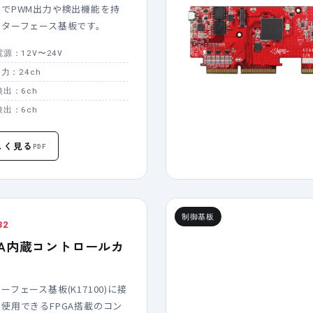
とでPWM出力や検出機能を持
ンターフェース基板です。
源：12V〜24V
出力：24ch
出：6ch
出：6ch
しく見る
PDF
制御基板
32
GA内蔵コントロールカ
ーフェース基板(K17100)に接
使用できるFPGA搭載のコン