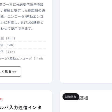
通信の一方に光送受信端子を設
高い絶縁と安定した長距離の通
可能。エンコーダ/差動エンコ
力に対応し、K17100基板と
合わせて使用できます。
通信 (2ch)
通信 (1ch)
通信 (2ch)
コーダ/差動エンコーダ 計1ch
しく見る
PDF
制御基板
71
ルバ入力通信インタ