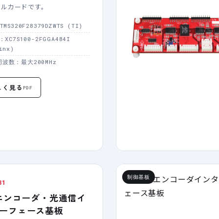
ールカードです。
TMS320F28379DZWTS (TI)
：XC7S100-2FGGA484I
inx)
波数：最大200MHz
しく見る
PDF
制御基板
81
hエンコーダ・光通信イ
ーフェース基板