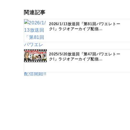
ビ
ゲ
関連記事
ー
2026/1/13放送回「第81回パワエレトー
ク!」ラジオアーカイブ配信...
シ
ョ
ン
2025/5/20放送回「第47回パワエレトー
ク!」ラジオアーカイブ配信...