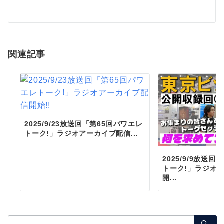
ー
シ
ョ
関連記事
ン
2025/9/23放送回「第65回パワエレ
トーク!」ラジオアーカイブ配信...
2025/9/9放送
トーク!」ラジオ
開...
検