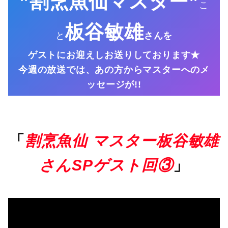
”割烹魚仙マスター”
こ
板谷敏雄
と
さんを
ゲストにお迎えしお送りしております★
今週の放送では、あの方からマスターへのメ
ッセージが!!
「
割烹魚仙 マスター板谷敏雄
さんSPゲスト回③
」