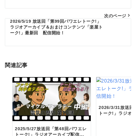
ナ
ビ
次のページ
2026/5/19 放送回「第99回パワエレトーク!」
ゲ
ラジオアーカイブ＆おまけコンテンツ「楽屋ト
ーク!」最新回 配信開始！
ー
シ
ョ
関連記事
ン
2026/3/31放
トーク!」ラジオア
2025/5/27放送回「第48回パワエレ
トーク!」ラジオアーカイブ配信...