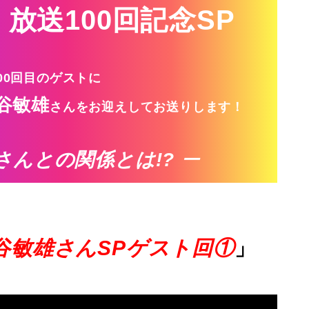
 放送100回記念SP
00回目のゲストに
谷敏雄
さんをお迎えしてお送りします！
さんとの関係とは!?
ー
谷敏雄さんSPゲスト回①
」