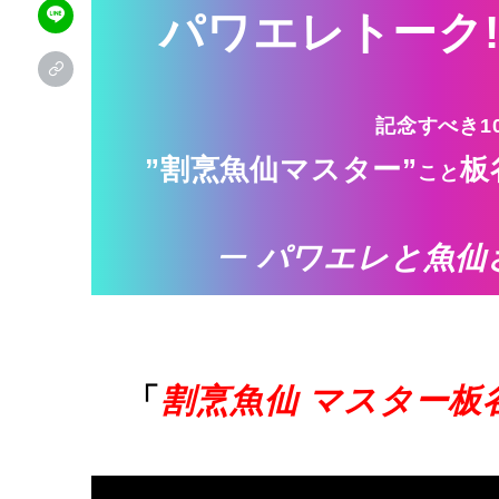
パワエレトーク!
記念すべき1
”割烹魚仙マスター”
板
こと
ー
パワエレと魚仙
「
割烹魚仙 マスター板