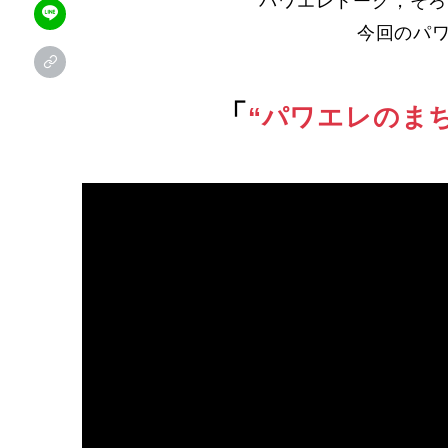
パワエレトーク，そろ
今回のパワ
「
“パワエレのまち