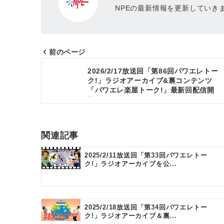
NPEの最新情報を更新していき
前のページ
投
2026/2/17放送回「第86回パワエレトー
ク!」ラジオアーカイブ&裏コンテンツ
稿
「パワエレ楽屋トーク!」最新回配信開
ナ
始!!
ビ
ゲ
関連記事
ー
2025/2/11放送回「第33回パワエレトー
ク!」ラジオアーカイブを公...
シ
ョ
ン
2025/2/18放送回「第34回パワエレトー
ク!」ラジオアーカイブ＆裏...