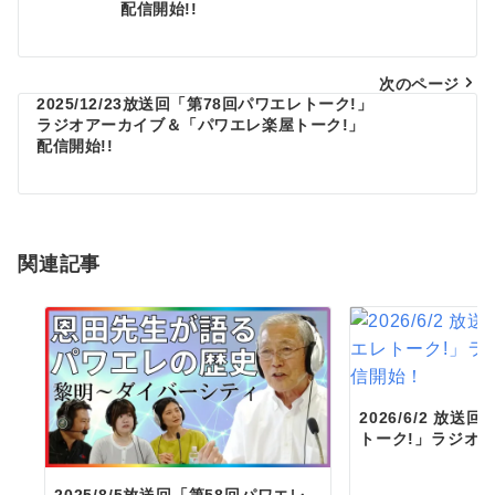
稿
配信開始!!
ナ
ビ
次のページ
2025/12/23放送回「第78回パワエレトーク!」
ゲ
ラジオアーカイブ＆「パワエレ楽屋トーク!」
配信開始!!
ー
シ
ョ
関連記事
ン
2026/6/2 放送
トーク!」ラジオア