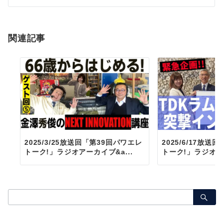
シ
ョ
関連記事
ン
2025/3/25放送回「第39回パワエレ
2025/6/17放
トーク!」ラジオアーカイブ&a...
トーク!」ラジオア
検
索：