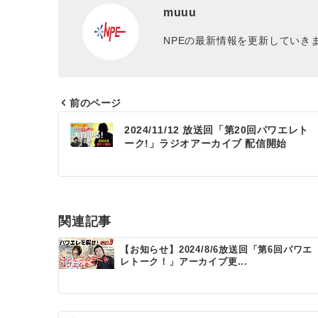
muuu
NPEの最新情報を更新していき
前のページ
投
2024/11/12 放送回「第20回パワエレト
ーク!」ラジオアーカイブ 配信開始
稿
ナ
ビ
ゲ
関連記事
ー
【お知らせ】2024/8/6放送回「第6回パワエ
レトーク！」アーカイブ更...
シ
ョ
ン